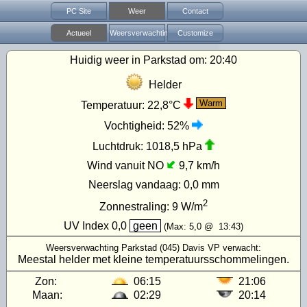
PC Site
Weer
Contact
Actueel
Weersverwachting
Customize
Huidig weer in Parkstad om:
20:40
Helder
Warm
Temperatuur:
22,8°C
Vochtigheid:
52%
Luchtdruk:
1018,5 hPa
Wind vanuit NO
9,7 km/h
Neerslag vandaag:
0,0 mm
2
Zonnestraling:
9
W/m
UV Index
0,0
geen
(Max:
5,0
@
13:43
)
Weersverwachting Parkstad (045) Davis VP verwacht:
Meestal helder met kleine temperatuursschommelingen.
Zon:
06:15
21:06
Maan:
02:29
20:14