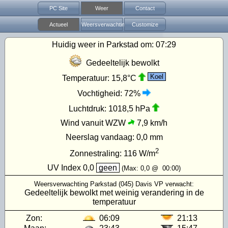
PC Site
Weer
Contact
Actueel
Weersverwachting
Customize
Huidig weer in Parkstad om:
07:29
Gedeeltelijk bewolkt
Koel
Temperatuur:
15,8°C
Vochtigheid:
72%
Luchtdruk:
1018,5 hPa
Wind vanuit WZW
7,9 km/h
Neerslag vandaag:
0,0 mm
2
Zonnestraling:
116
W/m
UV Index
0,0
geen
(Max:
0,0
@
00:00
)
Weersverwachting Parkstad (045) Davis VP verwacht:
Gedeeltelijk bewolkt met weinig verandering in de
temperatuur
Zon:
06:09
21:13