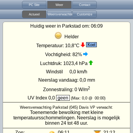
PC Site
Weer
Contact
Actueel
Weersverwachting
Customize
Huidig weer in Parkstad om:
06:09
Helder
Koel
Temperatuur:
10,8°C
Vochtigheid:
82%
Luchtdruk:
1023,4 hPa
Windstil
0,0 km/h
Neerslag vandaag:
0,0 mm
2
Zonnestraling:
0
W/m
UV Index
0,0
geen
(Max:
0,0
@
00:00
)
Weersverwachting Parkstad (045) Davis VP verwacht:
Toenemende bewolking met kleine
temperatuursschommelingen. Neerslag is mogelijk
binnen 24 tot 48 uur.
Zon:
06:11
21:12