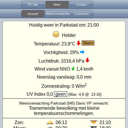
PC Site
Weer
Contact
Actueel
Weersverwachting
Customize
Huidig weer in Parkstad om:
21:00
Helder
Warm
Temperatuur:
23,9°C
Vochtigheid:
29%
Luchtdruk:
1016,4 hPa
Wind vanuit NNO
1,4 km/h
Neerslag vandaag:
0,0 mm
2
Zonnestraling:
0
W/m
UV Index
0,0
geen
(Max:
4,8
@
13:16
)
Weersverwachting Parkstad (045) Davis VP verwacht:
Toenemende bewolking met kleine
temperatuursschommelingen.
Zon:
06:12
21:10