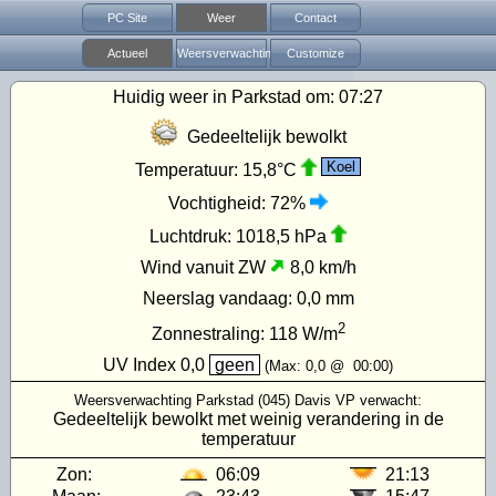
PC Site
Weer
Contact
Actueel
Weersverwachting
Customize
Huidig weer in Parkstad om:
07:27
Gedeeltelijk bewolkt
Koel
Temperatuur:
15,8°C
Vochtigheid:
72%
Luchtdruk:
1018,5 hPa
Wind vanuit ZW
8,0 km/h
Neerslag vandaag:
0,0 mm
2
Zonnestraling:
118
W/m
UV Index
0,0
geen
(Max:
0,0
@
00:00
)
Weersverwachting Parkstad (045) Davis VP verwacht:
Gedeeltelijk bewolkt met weinig verandering in de
temperatuur
Zon:
06:09
21:13