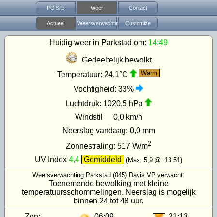
PC Site
Weer
Contact
Actueel
Weersverwachting
Customize
Huidig weer in Parkstad om:
14:49
Gedeeltelijk bewolkt
Warm
Temperatuur:
24,1°C
Vochtigheid:
33%
Luchtdruk:
1020,5 hPa
Windstil
0,0 km/h
Neerslag vandaag:
0,0 mm
2
Zonnestraling:
517
W/m
UV Index
4,4
Gemiddeld
(Max:
5,9
@
13:51
)
Weersverwachting Parkstad (045) Davis VP verwacht:
Toenemende bewolking met kleine
temperatuursschommelingen. Neerslag is mogelijk
binnen 24 tot 48 uur.
Zon:
06:09
21:13